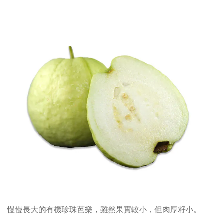
慢慢長大的
有機珍珠
芭樂，雖然果實較小，但肉厚籽小。