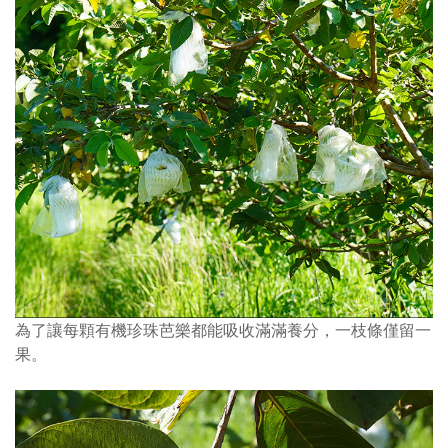
為了讓每顆有機珍珠芭樂都能吸收滿滿養分，一枝條僅留一
果。